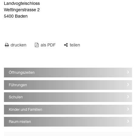
Landvogteischloss
Wettingerstrasse 2
5400 Baden
drucken
als PDF
teilen
Öffnungszeiten
Führungen
Schulen
Kinder und Familien
Raum mieten